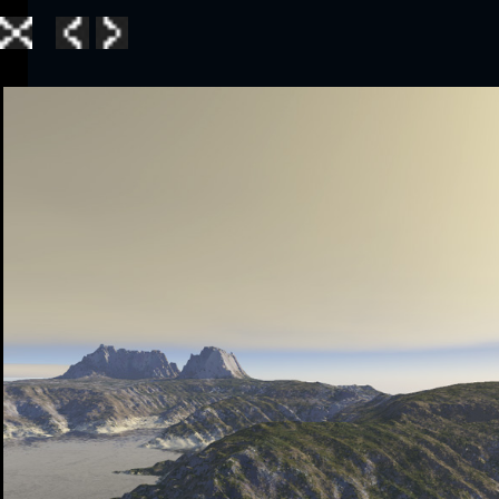
Home
|
Galle
TerraGen 3
|
TerraGen 