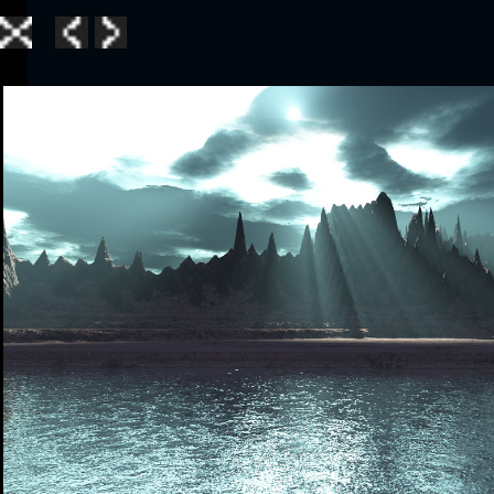
Home
|
Galle
TerraGen 3
|
TerraGen 